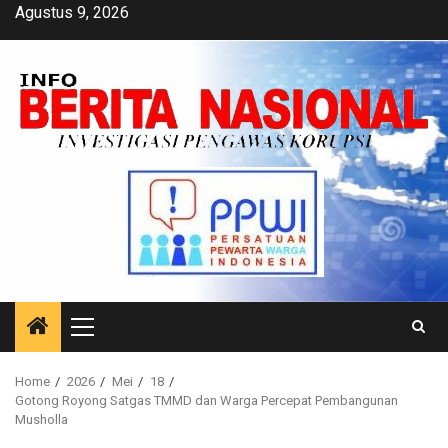
Skip
Agustus 9, 2026
to
content
Primary
Menu
Home
2026
Mei
18
Gotong Royong Satgas TMMD dan Warga Percepat Pembangunan
Musholla