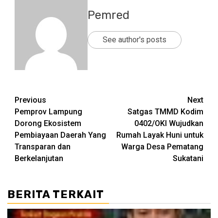
Pemred
See author's posts
Post
Previous
Next
Pemprov Lampung
Satgas TMMD Kodim
navigation
Dorong Ekosistem
0402/OKI Wujudkan
Pembiayaan Daerah Yang
Rumah Layak Huni untuk
Transparan dan
Warga Desa Pematang
Berkelanjutan
Sukatani
BERITA TERKAIT