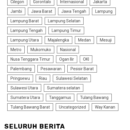
Cilegon
Gorontalo
Internasional
Jakarta
Jambi
Jawa Barat
Jawa Tengah
Lampung
Lampung Barat
Lampung Selatan
Lampung Tengah
Lampung Timur
Lampung Utara
Majalengka
Medan
Mesuji
Metro
Mukomuko
Nasional
Nusa Tenggara Timur
Ogan Ilir
OKI
Palembang
Pesawaran
Pesisir Barat
Pringsewu
Riau
Sulawesi Selatan
Sulawesi Utara
Sumatera selatan
Sumatera Utara
Tanggamus
Tulang Bawang
Tulang Bawang Barat
Uncategorized
Way Kanan
SELURUH BERITA