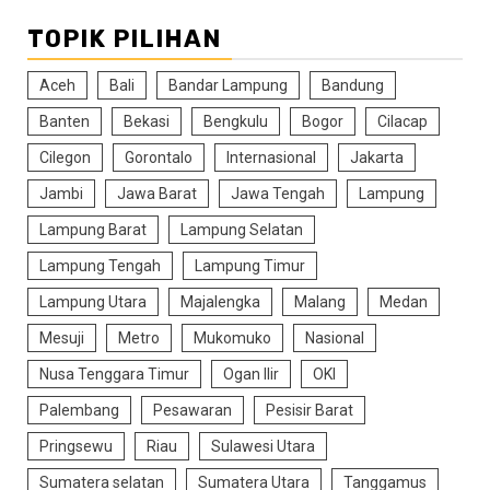
TOPIK PILIHAN
Aceh
Bali
Bandar Lampung
Bandung
Banten
Bekasi
Bengkulu
Bogor
Cilacap
Cilegon
Gorontalo
Internasional
Jakarta
Jambi
Jawa Barat
Jawa Tengah
Lampung
Lampung Barat
Lampung Selatan
Lampung Tengah
Lampung Timur
Lampung Utara
Majalengka
Malang
Medan
Mesuji
Metro
Mukomuko
Nasional
Nusa Tenggara Timur
Ogan Ilir
OKI
Palembang
Pesawaran
Pesisir Barat
Pringsewu
Riau
Sulawesi Utara
Sumatera selatan
Sumatera Utara
Tanggamus