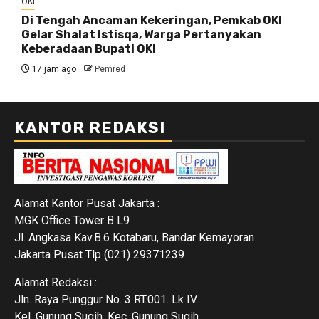
OKI
Di Tengah Ancaman Kekeringan, Pemkab OKI
Gelar Shalat Istisqa, Warga Pertanyakan
Keberadaan Bupati OKI
17 jam ago
Pemred
KANTOR REDAKSI
Alamat Kantor Pusat Jakarta :
MGK Office Tower B L9
Jl. Angkasa Kav.B.6 Kotabaru, Bandar Kemayoran
Jakarta Pusat Tlp (021) 29371239
Alamat Redaksi :
Jln. Raya Punggur No. 3 RT.001. Lk IV
Kel. Gunung Sugih, Kec. Gunung Sugih