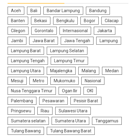
Aceh
Bali
Bandar Lampung
Bandung
Banten
Bekasi
Bengkulu
Bogor
Cilacap
Cilegon
Gorontalo
Internasional
Jakarta
Jambi
Jawa Barat
Jawa Tengah
Lampung
Lampung Barat
Lampung Selatan
Lampung Tengah
Lampung Timur
Lampung Utara
Majalengka
Malang
Medan
Mesuji
Metro
Mukomuko
Nasional
Nusa Tenggara Timur
Ogan Ilir
OKI
Palembang
Pesawaran
Pesisir Barat
Pringsewu
Riau
Sulawesi Utara
Sumatera selatan
Sumatera Utara
Tanggamus
Tulang Bawang
Tulang Bawang Barat