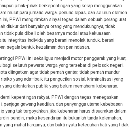
 maupun pihak-pihak berkepentingan yang kerap menggunakan
 mulut para jurnalis warga, penulis lepas, dan seluruh elemen
an ini, PPWI mengirimkan sinyal tegas dalam sebuah perang urat
nah diukur dari banyaknya orang yang mendukungnya, tidak
n tidak pula dibeli oleh besarnya modal atau kekuasaan.
aitu integritas individu yang berani menolak tunduk, berani
an segala bentuk kezaliman dan penindasan.
ertinggi PPWI ini sekaligus menjadi motor penggerak yang kuat,
u bagi seluruh pewarta warga yang tersebar di pelosok negeri,
gota diingatkan agar tidak pernah gentar, tidak pernah mundur
isiko yang ada—baik itu pengucilan sosial, kriminalisasi yang
n yang dilontarkan publik yang belum memahami kebenaran.
ang demi kepentingan rakyat, PPWI dengan tegas menegaskan
nsi, penjaga gawang keadilan, dan penyangga utama kebebasan
nsip yang tak tergoyahkan: jika kebenaran harus disuarakan dalam
rdiri sendiri, maka kesendirian itu bukanlah tanda kelemahan,
 yang mahal harganya, dan bukti nyata keteguhan hati yang tidak