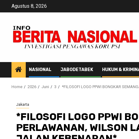
Skip
Agustus 8, 2026
to
content
NASIONAL
JABODETABEK
HUKUM & KRIMIN
Home
2026
Juni
3
*FILOSOFI LOGO PPWI BONGKAR SEMANG
Jakarta
*FILOSOFI LOGO PPWI 
PERLAWANAN, WILSON L
JALAN KEBENARAN*