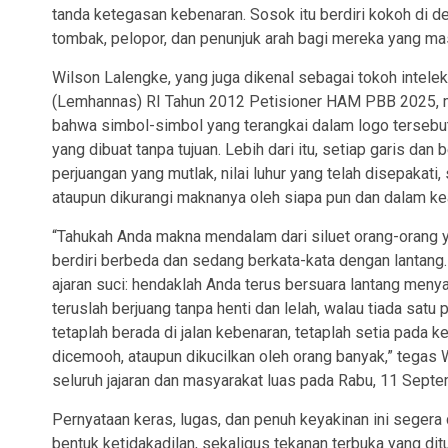
tanda ketegasan kebenaran. Sosok itu berdiri kokoh di d
tombak, pelopor, dan penunjuk arah bagi mereka yang ma
Wilson Lalengke, yang juga dikenal sebagai tokoh inte
(Lemhannas) RI Tahun 2012 Petisioner HAM PBB 2025, 
bahwa simbol-simbol yang terangkai dalam logo tersebu
yang dibuat tanpa tujuan. Lebih dari itu, setiap garis d
perjuangan yang mutlak, nilai luhur yang telah disepakati,
ataupun dikurangi maknanya oleh siapa pun dan dalam ke
“Tahukah Anda makna mendalam dari siluet orang-orang y
berdiri berbeda dan sedang berkata-kata dengan lantan
ajaran suci: hendaklah Anda terus bersuara lantang meny
teruslah berjuang tanpa henti dan lelah, walau tiada satu
tetaplah berada di jalan kebenaran, tetaplah setia pada k
dicemooh, ataupun dikucilkan oleh orang banyak,” tegas 
seluruh jajaran dan masyarakat luas pada Rabu, 11 Sept
Pernyataan keras, lugas, dan penuh keyakinan ini segera
bentuk ketidakadilan, sekaligus tekanan terbuka yang d