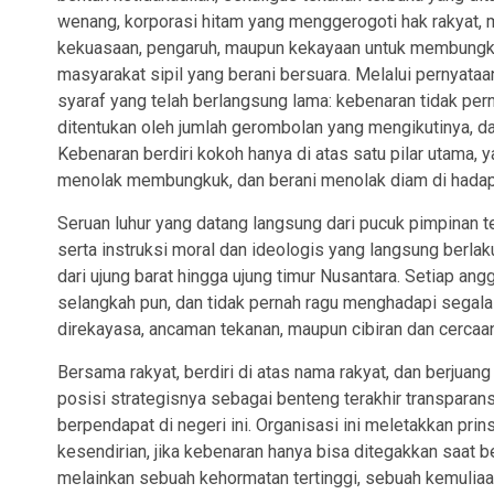
wenang, korporasi hitam yang menggerogoti hak rakyat,
kekuasaan, pengaruh, maupun kekayaan untuk membungkam
masyarakat sipil yang berani bersuara. Melalui pernyata
syaraf yang telah berlangsung lama: kebenaran tidak per
ditentukan oleh jumlah gerombolan yang mengikutinya, da
Kebenaran berdiri kokoh hanya di atas satu pilar utama, y
menolak membungkuk, dan berani menolak diam di hadap
Seruan luhur yang datang langsung dari pucuk pimpinan t
serta instruksi moral dan ideologis yang langsung berlak
dari ujung barat hingga ujung timur Nusantara. Setiap ang
selangkah pun, dan tidak pernah ragu menghadapi segala r
direkayasa, ancaman tekanan, maupun cibiran dan cercaa
Bersama rakyat, berdiri di atas nama rakyat, dan berju
posisi strategisnya sebagai benteng terakhir transpara
berpendapat di negeri ini. Organisasi ini meletakkan pri
kesendirian, jika kebenaran hanya bisa ditegakkan saat be
melainkan sebuah kehormatan tertinggi, sebuah kemuliaan