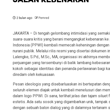
2 bulan ago
Pemred
JAKARTA – Di tengah gelombang intimidasi yang semaki
suara-suara kritis yang berani mengangkat kebenaran 
Indonesia (PPWI) kembali memecah keheningan dengan s
nurani publik. Melalui rilis resmi yang disertai dokumen
Lalengke, S.Pd., M.Sc., MA, organisasi ini akhirnya memb
perjuangan yang tersembunyi di balik lambang kebesaran
kokoh sebagai identitas dan penanda perlawanan bagi ka
diredam oleh kekuasaan.
Pesan ideologis yang disebarluaskan ini bertepatan den
seluruh elemen diajak untuk kembali menelusuri dan mem
dalam logo PPWI. Di sana, terlihat jelas dan tajam silue
estetis. Ada satu sosok yang digambarkan unik, tampak s
dengan sebuah balon dialog yang di dalamnya tertanam s