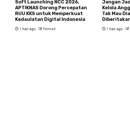
Soft Launching NCC 2026,
Jangan Jad
APTIKNAS Dorong Percepatan
Kelola Angg
RUU KKS untuk Memperkuat
Tak Mau Di
Kedaulatan Digital Indonesia
Diberitaka
1 hari ago
Pemred
1 hari ago