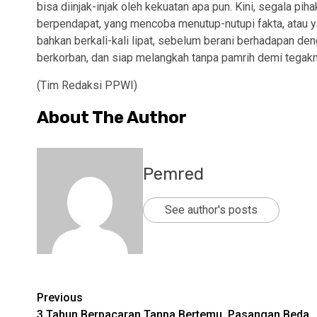
bisa diinjak-injak oleh kekuatan apa pun. Kini, segala 
berpendapat, yang mencoba menutup-nutupi fakta, atau y
bahkan berkali-kali lipat, sebelum berani berhadapan de
berkorban, dan siap melangkah tanpa pamrih demi tegakny
(Tim Redaksi PPWI)
About The Author
Pemred
See author's posts
Post
Previous
3 Tahun Berpacaran Tanpa Bertemu, Pasangan Beda