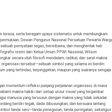
n terasa, serta beragam upaya sistematis untuk membungkam
ke permukaan, Dewan Pengurus Nasional Persatuan Pewarta Warg
ebuah pernyataan tegas, berwibawa, dan menghentak hati
 infografis resmi dari Ketua Umum PPWI Nasional, Wilson
ongkar secara utuh filosofi mendalam, radikal, dan sarat makna
 organisasi tersebut—sebuah simbol yang selama ini berdiri
um yang tertindas, terpinggirkan, maupun yang suaranya sengaja
gan momentum refleksi panjang perjalanan organisasi, di mana
ahami makna hakiki dari setiap unsur visual yang tergambar
t figur manusia yang tersusun dengan makna yang tidak sekadar
edang berdiri tegak, dada dibusungkan, dan bersuara lantang
imbol tanda seru—tanda penegasan, tanda peringatan, sekaligus