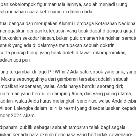
epan sekelompok figur manusia lainnya, seolah menjadi ujung
sih menahan suara kebenaran di dalam dada.
lektual bangsa dan merupakan Alumni Lembaga Ketahanan Nasiona
menegaskan dengan ketegasan yang tidak dapat diganggu gugat
t bukanlah sekadar hiasan, bukan pula ornamen keindahan semat
an bentuk yang ada di dalamnya merupakan sebuah doktrin
 serta prinsip hidup yang tidak boleh ditawar, dikompromikan,
adaan apa pun.
ang tergambar di logo PPWI ini? Ada satu sosok yang unik, yan
g. Makna sesungguhnya dari gambaran tersebut adalah sebuah
ampaikan kebenaran, walau Anda hanya berdiri seorang diri;
 pun teman yang berdiri di samping Anda; dan yang paling utama,
eadilan, walau Anda harus melangkah sendirian, walau Anda dicibir
Wilson Lalengke dalam isi rilis resmi yang disebarluaskan kepad
ember 2024 silam.
 dipahami publik sebagai sebuah tamparan telak bagi segala
itujukan kepada para oknum penguasa yang bertindak sewenang-