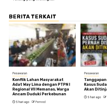
BERITA TERKAIT
Pesawaran
Pesawaran
Konflik Lahan Masyarakat
Tanggapan 
Adat Way Lima dengan PTPN I
Kasus Sudah
Regional VII Memanas, Warga
Akan Ditinj
Ancam Duduki Perkebunan
5 hari ago
5 hari ago
Pemred