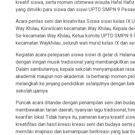
kreatif siswa, serta momen istimewa wisuda Hafal Hafiz 
yang dimiliki para siswa dan siswi UPTD SMPN 9 Pesa
Acara pentas seni dan kreativitas Siswa siswi kelas IX
Way Khilau, Korwilcam kecamatan Way Khilau, Kepala d
Se-kecamatan Way Khilau, Ketua komite UPTD SMPN 9 P
kecamatan Waykhilau ,seluruh wali murid kelas IX dan
Kegiatan acara pelepasan siswa siswi di gelar di Hala
dengan iringan musik tradisional yang membangkitkan se
Dalam sambutannya, kepala sekolah menyampaikan rasa 
akademik maupun non-akademik. Ia berharap momen pelep
melangkah ke jenjang pendidikan selanjutnya dengan bekal 
sekolah.ujarnya
Puncak acara ditandai dengan penampilan seni dan buday
membawakan tarian daerah, nyanyian lagu tradisional, hing
kearifan lokal. Tidak hanya itu, pameran karya kreatif sisw
kreatifitas dan hasil kreasi kreasi seni dan budaya ser
memiliki imajinasi dan kemampuan berkreasi yang luar 