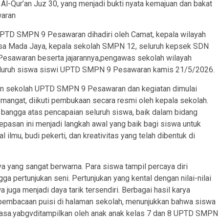
Al-Qur’an Juz 30, yang menjadi bukti nyata kemajuan dan bakat
waran
 UPTD SMPN 9 Pesawaran dihadiri oleh Camat, kepala wilayah
esa Mada Jaya, kepala sekolah SMPN 12, seluruh kepsek SDN
esawaran beserta jajarannya,pengawas sekolah wilayah
 seluruh siswa siswi UPTD SMPN 9 Pesawaran kamis 21/5/2026.
man sekolah UPTD SMPN 9 Pesawaran dan kegiatan dimulai
mangat, diikuti pembukaan secara resmi oleh kepala sekolah.
bangga atas pencapaian seluruh siswa, baik dalam bidang
asan ini menjadi langkah awal yang baik bagi siswa untuk
ilmu, budi pekerti, dan kreativitas yang telah dibentuk di
a yang sangat berwarna. Para siswa tampil percaya diri
ga pertunjukan seni. Pertunjukan yang kental dengan nilai-nilai
a juga menjadi daya tarik tersendiri. Berbagai hasil karya
ta pembacaan puisi di halaman sekolah, menunjukkan bahwa siswa
biasa.yabgvditampilkan oleh anak anak kelas 7 dan 8 UPTD SMPN