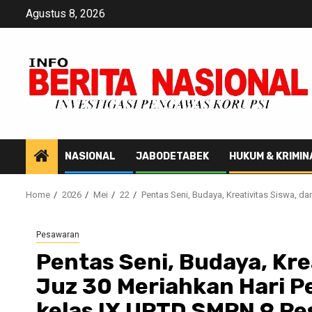
Skip
Agustus 8, 2026
to
content
NASIONAL
JABODETABEK
HUKUM & KRIMIN
Home
2026
Mei
22
Pentas Seni, Budaya, Kreativitas Siswa, 
Pesawaran
Pentas Seni, Budaya, Kre
Juz 30 Meriahkan Hari P
kelas IX UPTD SMPN 9 P