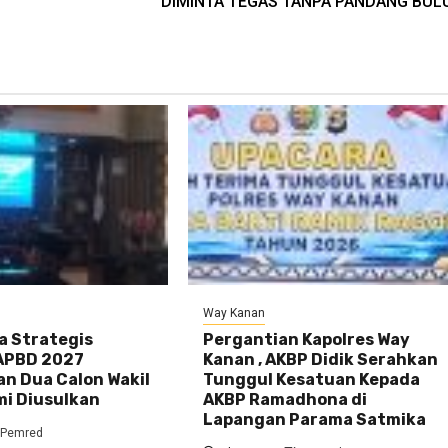
DIMINTA TEGAS TANPA PANDANG BUL
Way Kanan
a Strategis
Pergantian Kapolres Way
 APBD 2027
Kanan , AKBP Didik Serahkan
an Dua Calon Wakil
Tunggul Kesatuan Kepada
mi Diusulkan
AKBP Ramadhona di
Lapangan Parama Satmika
Pemred