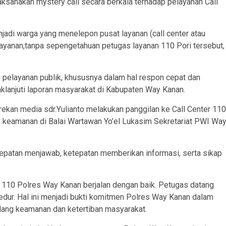
aksanakan mystery call secara berkala terhadap pelayanan Call
jadi warga yang menelepon pusat layanan (call center atau
layanan,tanpa sepengetahuan petugas layanan 110 Pori tersebut,
as pelayanan publik, khususnya dalam hal respon cepat dan
lanjuti laporan masyarakat di Kabupaten Way Kanan.
ekan media sdr.Yulianto melakukan panggilan ke Call Center 110
n keamanan di Balai Wartawan Yo’el Lukasim Sekretariat PWI Wa
epatan menjawab, ketepatan memberikan informasi, serta sikap
 110 Polres Way Kanan berjalan dengan baik. Petugas datang
dur. Hal ini menjadi bukti komitmen Polres Way Kanan dalam
idang keamanan dan ketertiban masyarakat.