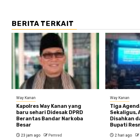
BERITA TERKAIT
Way Kanan
Way Kanan
Kapolres Way Kanan yang
Tiga Agend
baru sehari Didesak DPRD
Sekaligus,
Berantas Bandar Narkoba
Disahkan d
Besar
Bupati Res
23 jam ago
Pemred
2 hari ago