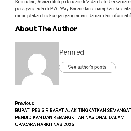
Kemudian, Acara ditutup dengan do’a dan foto bersama 
pers yang ada di PWI Way Kanan dan diharapkan, kegiata
menciptakan lingkungan yang aman, damai, dan informati
About The Author
Pemred
See author's posts
Post
Previous
BUPATI PESISIR BARAT AJAK TINGKATKAN SEMANGA
navigation
PENDIDIKAN DAN KEBANGKITAN NASIONAL DALAM
UPACARA HARKITNAS 2026