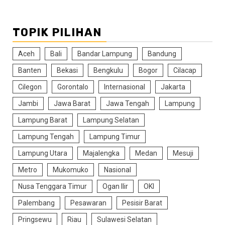
TOPIK PILIHAN
Aceh
Bali
Bandar Lampung
Bandung
Banten
Bekasi
Bengkulu
Bogor
Cilacap
Cilegon
Gorontalo
Internasional
Jakarta
Jambi
Jawa Barat
Jawa Tengah
Lampung
Lampung Barat
Lampung Selatan
Lampung Tengah
Lampung Timur
Lampung Utara
Majalengka
Medan
Mesuji
Metro
Mukomuko
Nasional
Nusa Tenggara Timur
Ogan Ilir
OKI
Palembang
Pesawaran
Pesisir Barat
Pringsewu
Riau
Sulawesi Selatan