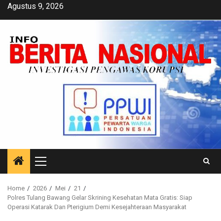
Skip
Agustus 9, 2026
to
content
Primary
Menu
Home
2026
Mei
21
Polres Tulang Bawang Gelar Skrining Kesehatan Mata Gratis: Siap
Operasi Katarak Dan Pterigium Demi Kesejahteraan Masyarakat