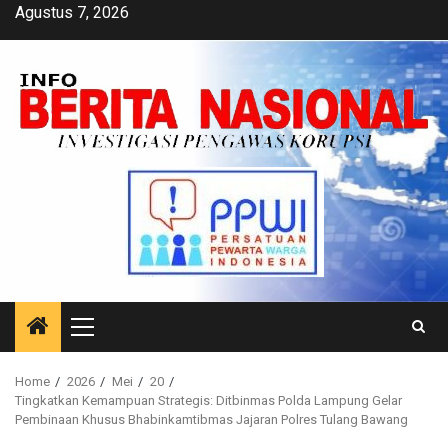
Skip
Agustus 7, 2026
to
content
Primary
Menu
Home
2026
Mei
20
Tingkatkan Kemampuan Strategis: Ditbinmas Polda Lampung Gelar
Pembinaan Khusus Bhabinkamtibmas Jajaran Polres Tulang Bawang