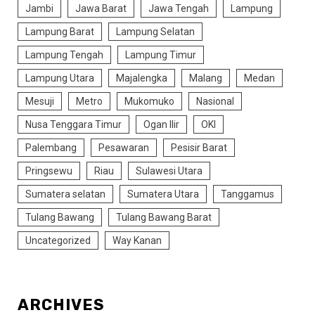
Jambi
Jawa Barat
Jawa Tengah
Lampung
Lampung Barat
Lampung Selatan
Lampung Tengah
Lampung Timur
Lampung Utara
Majalengka
Malang
Medan
Mesuji
Metro
Mukomuko
Nasional
Nusa Tenggara Timur
Ogan Ilir
OKI
Palembang
Pesawaran
Pesisir Barat
Pringsewu
Riau
Sulawesi Utara
Sumatera selatan
Sumatera Utara
Tanggamus
Tulang Bawang
Tulang Bawang Barat
Uncategorized
Way Kanan
ARCHIVES