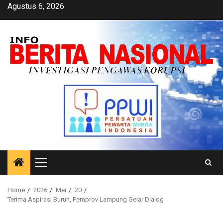
Skip
Agustus 6, 2026
to
content
Primary
Menu
Home
2026
Mei
20
Terima Aspirasi Buruh, Pemprov Lampung Gelar Dialog