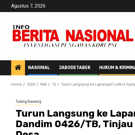
Skip
Agustus 7, 2026
to
content
NASIONAL
JABODETABEK
HUKUM & KRIMIN
Home
2026
Mei
15
Turun Langsung ke Lapangan! Letkol Syur
Tulang Bawang
Turun Langsung ke Lapa
Dandim 0426/TB, Tinjau 
Desa