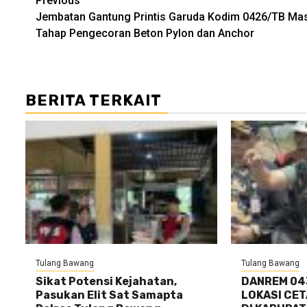
Post
Previous
Jembatan Gantung Printis Garuda Kodim 0426/TB Ma
navigation
Tahap Pengecoran Beton Pylon dan Anchor
BERITA TERKAIT
Tulang Bawang
Tulang Bawang
Sikat Potensi Kejahatan,
DANREM 04
Pasukan Elit Sat Samapta
LOKASI CE