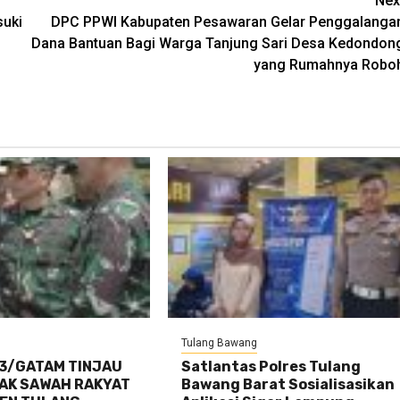
Nex
suki
DPC PPWI Kabupaten Pesawaran Gelar Penggalanga
Dana Bantuan Bagi Warga Tanjung Sari Desa Kedondon
yang Rumahnya Robo
Tulang Bawang
3/GATAM TINJAU
Satlantas Polres Tulang
TAK SAWAH RAKYAT
Bawang Barat Sosialisasikan