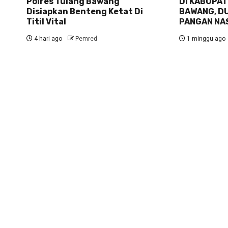
Polres Tulang Bawang
DI KABUPA
Disiapkan Benteng Ketat Di
BAWANG, D
Titil Vital
PANGAN NA
4 hari ago
Pemred
1 minggu ago