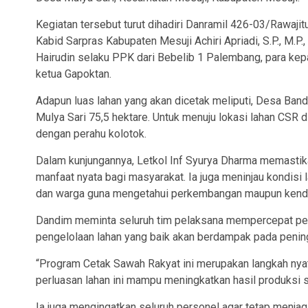
Kegiatan tersebut turut dihadiri Danramil 426-03/Rawajit
Kabid Sarpras Kabupaten Mesuji Achiri Apriadi, S.P., M.P.
Hairudin selaku PPK dari Bebelib 1 Palembang, para kepa
ketua Gapoktan.
Adapun luas lahan yang akan dicetak meliputi, Desa Ban
Mulya Sari 75,5 hektare. Untuk menuju lokasi lahan CSR 
dengan perahu kolotok.
Dalam kunjungannya, Letkol Inf Syurya Dharma memasti
manfaat nyata bagi masyarakat. Ia juga meninjau kondisi
dan warga guna mengetahui perkembangan maupun kenda
Dandim meminta seluruh tim pelaksana mempercepat peke
pengelolaan lahan yang baik akan berdampak pada pening
“Program Cetak Sawah Rakyat ini merupakan langkah nya
perluasan lahan ini mampu meningkatkan hasil produksi se
Ia juga mengingatkan seluruh personel agar tetap men