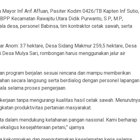
u Mayor Inf Arif Affuan, Pasiter Kodim 0426/TB Kapten Inf Sutio,
, BPP Kecamatan Rawajitu Utara Didik Purwanto, S.P., M.P.,
la desa, personel Babinsa, tim kontraktor cetak sawah, serta
dar Anom: 37 hektare, Desa Sidang Makmur 259,5 hektare, Desa
di Desa Mulya Sari, rombongan harus menggunakan jalur air
kan program berjalan sesuai rencana dan mampu memberikan
 lahan secara langsung serta berdialog dengan personel lapangan
la selama proses pengerjaan.
rjaan tanpa mengurangi kualitas hasil cetak sawah. Menurutnya
katan produktivitas pertanian masyarakat.
ta dalam mendukung ketahanan pangan nasional. Kami berharap
kaligus kesejahteraan petani,” ujarnya.
jaga kekompakan dan mengutamakan keselamatan kerja selama