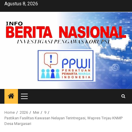
Skip
Agustus 8, 2026
to
content
Primary
Menu
Home
2026
Mei
9
Pastikan Fasilitas Kawasan Nelayan Terintregasi, Wapres Tinjau KNMP
Desa Margasari