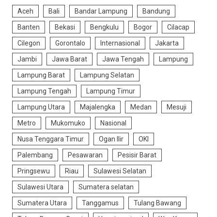
Aceh
Bali
Bandar Lampung
Bandung
Banten
Bekasi
Bengkulu
Bogor
Cilacap
Cilegon
Gorontalo
Internasional
Jakarta
Jambi
Jawa Barat
Jawa Tengah
Lampung
Lampung Barat
Lampung Selatan
Lampung Tengah
Lampung Timur
Lampung Utara
Majalengka
Medan
Mesuji
Metro
Mukomuko
Nasional
Nusa Tenggara Timur
Ogan Ilir
OKI
Palembang
Pesawaran
Pesisir Barat
Pringsewu
Riau
Sulawesi Selatan
Sulawesi Utara
Sumatera selatan
Sumatera Utara
Tanggamus
Tulang Bawang