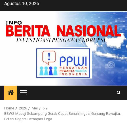
Skip
Agustus 10, 2026
to
content
Primary
Menu
Home
2026
Mei
6
BBWS Mesuji Sekampung Gerak Cepat Benahi Irigasi Gantung Rawajitu,
Petani Segera Bernapas Lega