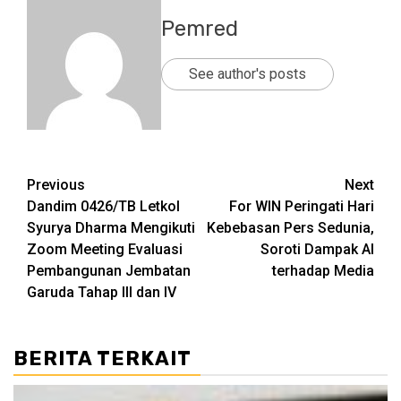
Pemred
See author's posts
Post
Previous
Next
Dandim 0426/TB Letkol
For WIN Peringati Hari
navigation
Syurya Dharma Mengikuti
Kebebasan Pers Sedunia,
Zoom Meeting Evaluasi
Soroti Dampak AI
Pembangunan Jembatan
terhadap Media
Garuda Tahap III dan IV
BERITA TERKAIT