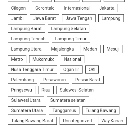
Cilegon
Gorontalo
Internasional
Jakarta
Jambi
Jawa Barat
Jawa Tengah
Lampung
Lampung Barat
Lampung Selatan
Lampung Tengah
Lampung Timur
Lampung Utara
Majalengka
Medan
Mesuji
Metro
Mukomuko
Nasional
Nusa Tenggara Timur
Ogan Ilir
OKI
Palembang
Pesawaran
Pesisir Barat
Pringsewu
Riau
Sulawesi Selatan
Sulawesi Utara
Sumatera selatan
Sumatera Utara
Tanggamus
Tulang Bawang
Tulang Bawang Barat
Uncategorized
Way Kanan