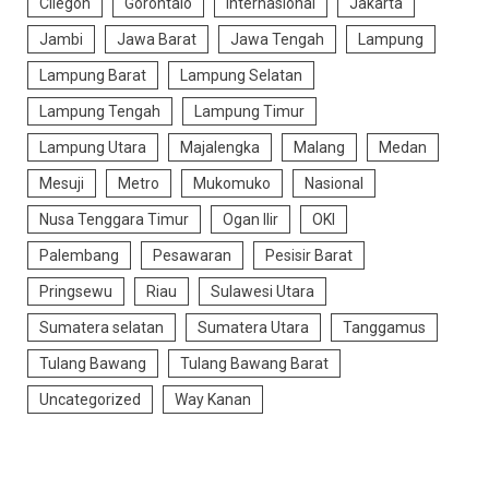
Cilegon
Gorontalo
Internasional
Jakarta
Jambi
Jawa Barat
Jawa Tengah
Lampung
Lampung Barat
Lampung Selatan
Lampung Tengah
Lampung Timur
Lampung Utara
Majalengka
Malang
Medan
Mesuji
Metro
Mukomuko
Nasional
Nusa Tenggara Timur
Ogan Ilir
OKI
Palembang
Pesawaran
Pesisir Barat
Pringsewu
Riau
Sulawesi Utara
Sumatera selatan
Sumatera Utara
Tanggamus
Tulang Bawang
Tulang Bawang Barat
Uncategorized
Way Kanan