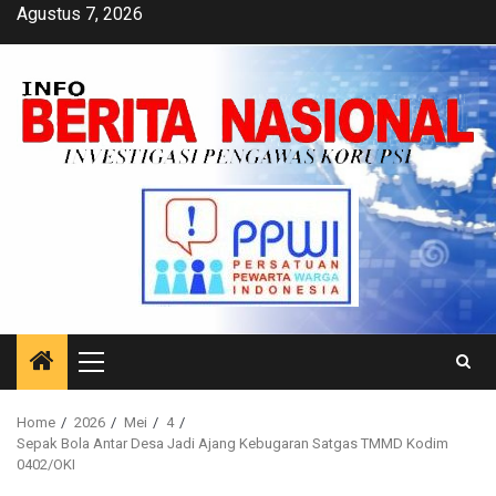
Skip
Agustus 7, 2026
to
content
Primary
Menu
Home
2026
Mei
4
Sepak Bola Antar Desa Jadi Ajang Kebugaran Satgas TMMD Kodim
0402/OKI