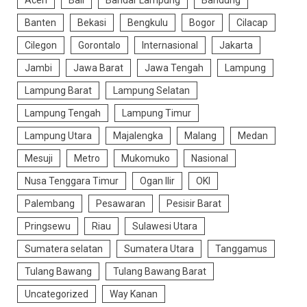
Aceh
Bali
Bandar Lampung
Bandung
Banten
Bekasi
Bengkulu
Bogor
Cilacap
Cilegon
Gorontalo
Internasional
Jakarta
Jambi
Jawa Barat
Jawa Tengah
Lampung
Lampung Barat
Lampung Selatan
Lampung Tengah
Lampung Timur
Lampung Utara
Majalengka
Malang
Medan
Mesuji
Metro
Mukomuko
Nasional
Nusa Tenggara Timur
Ogan Ilir
OKI
Palembang
Pesawaran
Pesisir Barat
Pringsewu
Riau
Sulawesi Utara
Sumatera selatan
Sumatera Utara
Tanggamus
Tulang Bawang
Tulang Bawang Barat
Uncategorized
Way Kanan