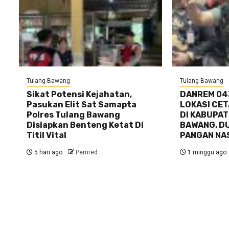
Tulang Bawang
Tulang Bawang
Sikat Potensi Kejahatan,
DANREM 04
Pasukan Elit Sat Samapta
LOKASI CE
Polres Tulang Bawang
DI KABUPA
Disiapkan Benteng Ketat Di
BAWANG, D
Titil Vital
PANGAN NA
5 hari ago
Pemred
1 minggu ago