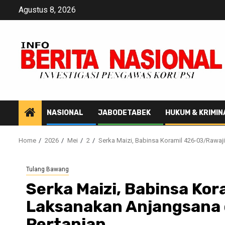
Skip
Agustus 8, 2026
to
content
NASIONAL
JABODETABEK
HUKUM & KRIMIN
Home
2026
Mei
2
Serka Maizi, Babinsa Koramil 426-03/Rawa
Tulang Bawang
Serka Maizi, Babinsa Ko
Laksanakan Anjangsana
Pertanian