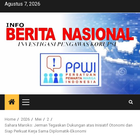
Skip
Agustus 7, 2026
to
content
Primary
Menu
Home
2026
Mei
2
Sahara Maroko: Jerman Tegaskan Dukungan atas Inisiatif Otonomi dan
Siap Perkuat Kerja Sama Diplomatik-Ekonomi