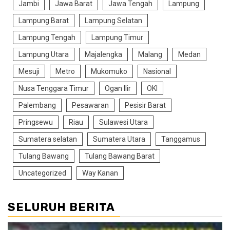
Jambi
Jawa Barat
Jawa Tengah
Lampung
Lampung Barat
Lampung Selatan
Lampung Tengah
Lampung Timur
Lampung Utara
Majalengka
Malang
Medan
Mesuji
Metro
Mukomuko
Nasional
Nusa Tenggara Timur
Ogan Ilir
OKI
Palembang
Pesawaran
Pesisir Barat
Pringsewu
Riau
Sulawesi Utara
Sumatera selatan
Sumatera Utara
Tanggamus
Tulang Bawang
Tulang Bawang Barat
Uncategorized
Way Kanan
SELURUH BERITA