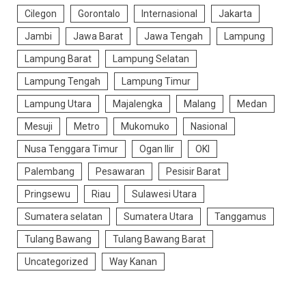
Cilegon
Gorontalo
Internasional
Jakarta
Jambi
Jawa Barat
Jawa Tengah
Lampung
Lampung Barat
Lampung Selatan
Lampung Tengah
Lampung Timur
Lampung Utara
Majalengka
Malang
Medan
Mesuji
Metro
Mukomuko
Nasional
Nusa Tenggara Timur
Ogan Ilir
OKI
Palembang
Pesawaran
Pesisir Barat
Pringsewu
Riau
Sulawesi Utara
Sumatera selatan
Sumatera Utara
Tanggamus
Tulang Bawang
Tulang Bawang Barat
Uncategorized
Way Kanan