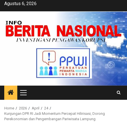
Skip
Agustus 6, 2026
to
content
Primary
Menu
Home
2026
April
24
Kunjungan DPR RI Jadi Momentum Percepat Hilirisasi, Dorong
Perekonomian dan Pengembangan Pariwisata Lampung