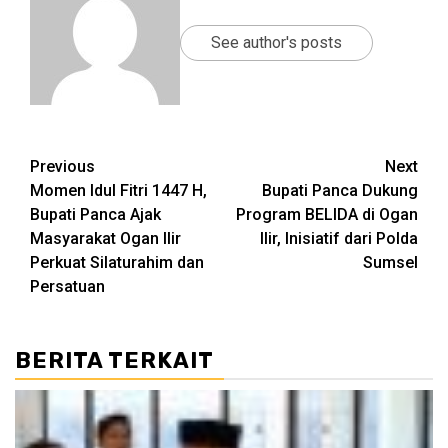
See author's posts
Post
Previous
Next
Momen Idul Fitri 1447 H,
Bupati Panca Dukung
navigation
Bupati Panca Ajak
Program BELIDA di Ogan
Masyarakat Ogan Ilir
Ilir, Inisiatif dari Polda
Perkuat Silaturahim dan
Sumsel
Persatuan
BERITA TERKAIT