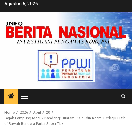
Skip
Agustus 6, 2026
to
content
Primary
Menu
Home
2026
April
20
Gajah Lampung Masuk Kandang: Bustami Zainudin Resmi Berbaju Putih
di Bawah Bendera Partai Super Tbk.