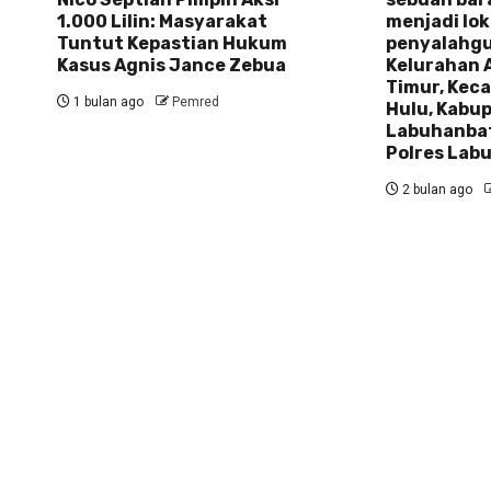
1.000 Lilin: Masyarakat
menjadi lok
Tuntut Kepastian Hukum
penyalahgu
Kasus Agnis Jance Zebua
Kelurahan 
Timur, Kec
1 bulan ago
Pemred
Hulu, Kabu
Labuhanbat
Polres Lab
2 bulan ago