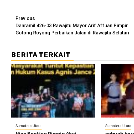
Post
Previous
Danramil 426-03 Rawajitu Mayor Arif Affuan Pimpin
navigation
Gotong Royong Perbaikan Jalan di Rawajitu Selatan
BERITA TERKAIT
Sumatera Utara
Sumatera Utara
Nico Septian Pimpin Aksi
sebuah bar