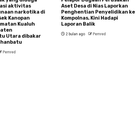
asi aktivitas
Aset Desa di Nias Laporkan
naan narkotika di
Penghentian Penyelidikan k
Aek Kanopan
Kompolnas, Kini Hadapi
amatan Kualuh
Laporan Balik
paten
2 bulan ago
Pemred
u Utara dibakar
uhanbatu
Pemred