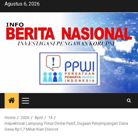
Skip
Agustus 6, 2026
to
content
Primary
Menu
Home
2026
April
14
Inspektorat Lampung Timur Dinilai Pasif, Dugaan Penyimpangan Dana
Desa Rp1,7 Miliar Kian Disorot