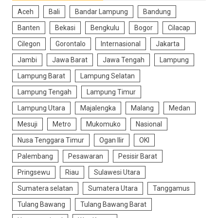
Aceh
Bali
Bandar Lampung
Bandung
Banten
Bekasi
Bengkulu
Bogor
Cilacap
Cilegon
Gorontalo
Internasional
Jakarta
Jambi
Jawa Barat
Jawa Tengah
Lampung
Lampung Barat
Lampung Selatan
Lampung Tengah
Lampung Timur
Lampung Utara
Majalengka
Malang
Medan
Mesuji
Metro
Mukomuko
Nasional
Nusa Tenggara Timur
Ogan Ilir
OKI
Palembang
Pesawaran
Pesisir Barat
Pringsewu
Riau
Sulawesi Utara
Sumatera selatan
Sumatera Utara
Tanggamus
Tulang Bawang
Tulang Bawang Barat