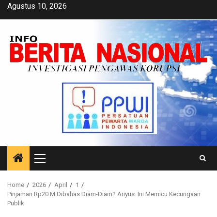
Skip
Agustus 10, 2026
to
content
Primary
Menu
Home
2026
April
1
Pinjaman Rp20 M Dibahas Diam-Diam? Ariyus: Ini Memicu Kecurigaan
Publik