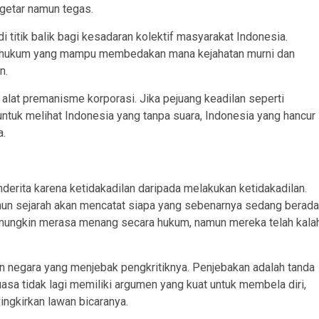
rgetar namun tegas.
 titik balik bagi kesadaran kolektif masyarakat Indonesia.
, hukum yang mampu membedakan mana kejahatan murni dan
n.
alat premanisme korporasi. Jika pejuang keadilan seperti
untuk melihat Indonesia yang tanpa suara, Indonesia yang hancur
a.
erita karena ketidakadilan daripada melakukan ketidakadilan.
 namun sejarah akan mencatat siapa yang sebenarnya sedang berada
ni mungkin merasa menang secara hukum, namun mereka telah kala
kan negara yang menjebak pengkritiknya. Penjebakan adalah tanda
sa tidak lagi memiliki argumen yang kuat untuk membela diri,
ngkirkan lawan bicaranya.