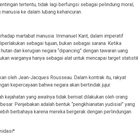
ntingan tertentu, tidak lagi berfungsi sebagai pelindung moral,
g manusia ke dalam lubang kehancuran.
terhadap martabat manusia. Immanuel Kant, dalam imperatif
perlakukan sebagai tujuan, bukan sebagai sarana. Ketika
hutan dan kerugian negara “dipancing” dengan tawaran uang
kan warganya hanya sebagai alat untuk mencapai target statisti
kan oleh Jean-Jacques Rousseau. Dalam kontrak itu, rakyat
an kepercayaan bahwa negara akan bertindak jujur.
 kejahatan yang awalnya tidak berniat dilakukan oleh orang
besar. Penjebakan adalah bentuk “pengkhianatan yudisial” yang
lebih berbahaya karena mereka bergerak dengan perlindungan
midasi*