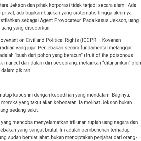
tara Jekson dan pihak korporasi tidak terjadi secara alami. Ada
privat, ada bujukan-bujukan yang sistematis hingga akhirnya
diistilahkan sebagai Agent Provocateur. Pada kasus Jekson, uang
 uang yang disodorkan.
Covenant on Civil and Political Rights (ICCPR – Kovenan
peradilan yang jujur. Penjebakan secara fundamental melanggar
 adalah “buah dari pohon yang beracun” (fruit of the poisonous
tidak muncul dari dalam diri seseorang, melainkan “ditanamkan” oleh
 dalam pikiran.
enatap kasus ini dengan kepedihan yang mendalam. Baginya,
 mereka yang takut akan kebenaran. Ia melihat Jekson bukan
yang sedang sakit.
 yang mencoba menyelamatkan triliunan rupiah uang negara dan
o jebakan yang sangat brutal. Ini adalah pembunuhan terhadap
g sudah berniat jahat, bukan menciptakan penjahat dari orang-