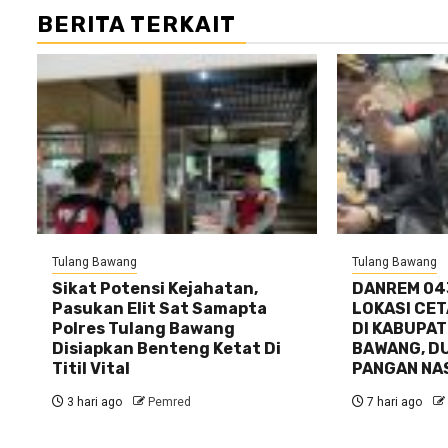
BERITA TERKAIT
Tulang Bawang
Tulang Bawang
Sikat Potensi Kejahatan,
DANREM 04
Pasukan Elit Sat Samapta
LOKASI CE
Polres Tulang Bawang
DI KABUPA
Disiapkan Benteng Ketat Di
BAWANG, D
Titil Vital
PANGAN NA
3 hari ago
Pemred
7 hari ago