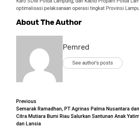
Karo SDM Polda Lampung, dan Kabid Propam Polda Lam
optimalisasi pelaksanaan operasi tingkat Provinsi Lampu
About The Author
Pemred
See author's posts
Post
Previous
Semarak Ramadhan, PT Agrinas Palma Nusantara da
navigation
Citra Mutiara Bumi Riau Salurkan Santunan Anak Yati
dan Lansia