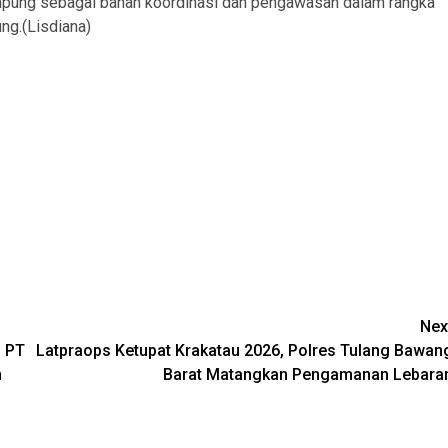
pung sebagai bahan koordinasi dan pengawasan dalam rangka
ng.(Lisdiana)
Nex
n PT
Latpraops Ketupat Krakatau 2026, Polres Tulang Bawan
m
Barat Matangkan Pengamanan Lebara