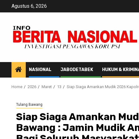
Skip
Agustus 6, 2026
to
content
NASIONAL
JABODETABEK
HUKUM & KRIMIN
Home
2026
Maret
13
Siap Siaga Amankan Mudik 2026 Kapolr
Tulang Bawang
Siap Siaga Amankan Mud
Bawang : Jamin Mudik A
Bagi Seluruh Masyarakat