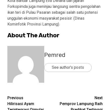
Kota Bandar Lampung Eva Dwiana dan jajaran
Forkopimda juga meninjau langsung sentra pengolahan
ikan teri di Pulau Pasaran sebagai salah satu potensi
unggulan ekonomi masyarakat pesisir. (Dinas
Kominfotik Provinsi Lampung).
About The Author
Pemred
See author's posts
Post
Previous
Next
Hilirisasi Ayam
Pemprov Lampung Raih
navigation
Terintegrasi Dimulai,
Predikat Tertinggi