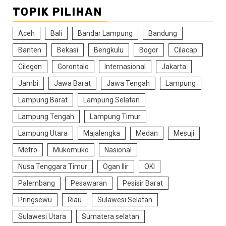
TOPIK PILIHAN
Aceh
Bali
Bandar Lampung
Bandung
Banten
Bekasi
Bengkulu
Bogor
Cilacap
Cilegon
Gorontalo
Internasional
Jakarta
Jambi
Jawa Barat
Jawa Tengah
Lampung
Lampung Barat
Lampung Selatan
Lampung Tengah
Lampung Timur
Lampung Utara
Majalengka
Medan
Mesuji
Metro
Mukomuko
Nasional
Nusa Tenggara Timur
Ogan Ilir
OKI
Palembang
Pesawaran
Pesisir Barat
Pringsewu
Riau
Sulawesi Selatan
Sulawesi Utara
Sumatera selatan