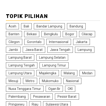
TOPIK PILIHAN
Aceh
Bali
Bandar Lampung
Bandung
Banten
Bekasi
Bengkulu
Bogor
Cilacap
Cilegon
Gorontalo
Internasional
Jakarta
Jambi
Jawa Barat
Jawa Tengah
Lampung
Lampung Barat
Lampung Selatan
Lampung Tengah
Lampung Timur
Lampung Utara
Majalengka
Malang
Medan
Mesuji
Metro
Mukomuko
Nasional
Nusa Tenggara Timur
Ogan Ilir
OKI
Palembang
Pesawaran
Pesisir Barat
Pringsewu
Riau
Sulawesi Utara