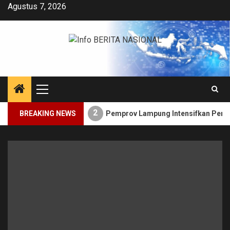
Skip
Agustus 7, 2026
to
content
Primary
Menu
2
asi Muda
BREAKING NEWS
Pemprov Lampung Intensifkan Percepatan Pe