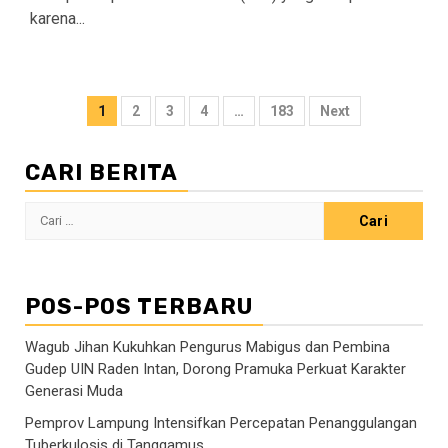
karena...
Paginasi
1
2
3
4
…
183
Next
pos
CARI BERITA
Cari
untuk:
POS-POS TERBARU
Wagub Jihan Kukuhkan Pengurus Mabigus dan Pembina
Gudep UIN Raden Intan, Dorong Pramuka Perkuat Karakter
Generasi Muda
Pemprov Lampung Intensifkan Percepatan Penanggulangan
Tuberkulosis di Tanggamus